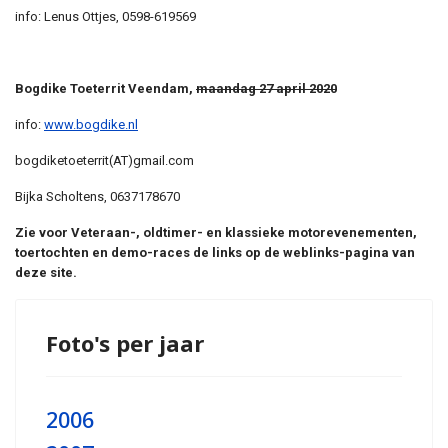
info: Lenus Ottjes, 0598-619569
Bogdike Toeterrit Veendam,
maandag 27 april 2020
info:
www.bogdike.nl
bogdiketoeterrit(AT)gmail.com
Bijka Scholtens, 0637178670
Zie voor Veteraan-, oldtimer- en klassieke motorevenementen,
toertochten en demo-races de links op de weblinks-pagina van
deze site.
Foto's per jaar
2006