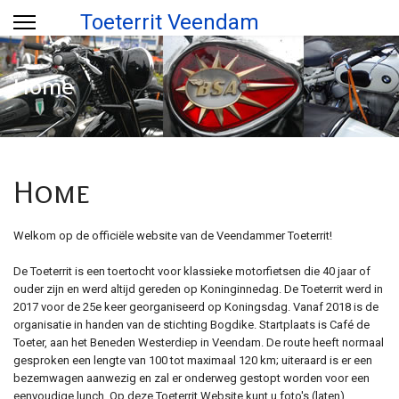
Toeterrit Veendam
Home
Home
Welkom op de officiële website van de Veendammer Toeterrit!
De Toeterrit is een toertocht voor klassieke motorfietsen die 40 jaar of
ouder zijn en werd altijd gereden op Koninginnedag. De Toeterrit werd in
2017 voor de 25e keer georganiseerd op Koningsdag. Vanaf 2018 is de
organisatie in handen van de stichting Bogdike. Startplaats is Café de
Toeter, aan het Beneden Westerdiep in Veendam. De route heeft normaal
gesproken een lengte van 100 tot maximaal 120 km; uiteraard is er een
bezemwagen aanwezig en zal er onderweg gestopt worden voor een
eenvoudige lunch. Op deze Toeterrit Website kunt u foto's (laten)