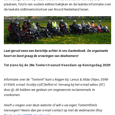
plaatsen, foto's van oudere edities bekijken en de laatste informatie over
de leukste oldtimermotortoer van Noord Nederland lezen.
Laat gerust eens een berichtje achter in ons Gastenboek. De organisatie
hoort en leest graag de ervaringen van deelnemers!
Tot ziens bij de 28e Toeterrit vanuit Veendam op Koningsdag 2020!
Informatie over de "Toeterrit" kunt u krijgen bij: Lenus & Alida Ottjes, 0598-
619569; e-mail: hcottjs-c(AT)telfort.nl.
Vervang bij het e-mail adres (AT)
door @; dit hebben we gedaan om ongewenste reclamemails te
voorkomen.
Heeft u vragen over deze website of wilt u uw eigen Toeterritfoto's
toevoegen? Neem dan per e-mail contact op met de webmaster (Roy