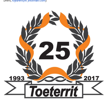
Drent,
roydrent(AT)hotmail.com
).